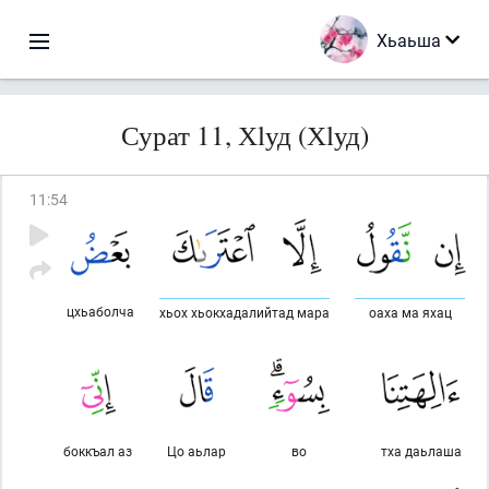
Хьаьша
Сурат 11, Хlуд (Хlуд)
11
:
54
цхьаболча
хьох хьокхадалийтад мара
оаха ма яхац
боккъал аз
Цо аьлар
во
тха даьлаша