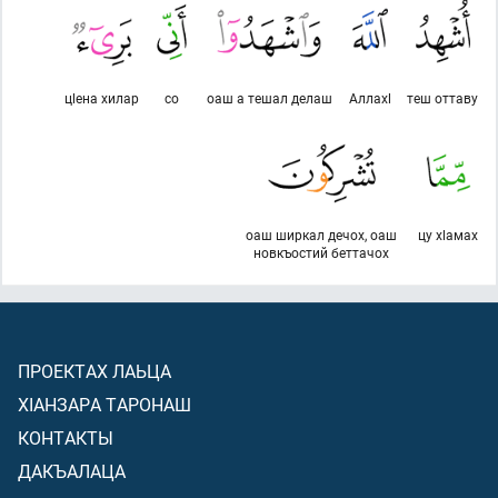
цlена хилар
со
оаш а тешал делаш
Аллахl
теш оттаву
оаш ширкал дечох, оаш
цу хlамах
новкъостий беттачох
ПРОЕКТАХ ЛАЬЦА
ХIАНЗАРА ТАРОНАШ
КОНТАКТЫ
ДАКЪАЛАЦА