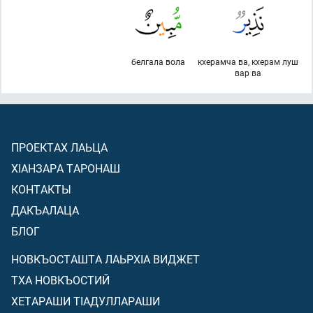
белгала вола
кхерамча ва, кхерам луш
вар ва
ПРОЕКТАХ ЛАЬЦА
ХIАНЗАРА ТАРОНАШ
КОНТАКТЫ
ДАКЪАЛАЦА
БЛОГ
НОВКЪОСТАШТА ЛАЬРХIА ВИДЖЕТ
ТХА НОВКЪОСТИЙ
ХЕТАРАШИ ТIАДУЛЛАРАШИ