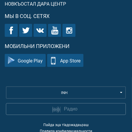
НОВКЪОСТАЛ ДАРА ЦЕНТР
МЫ В СОЦ. СЕТЯХ
МОБИЛЬНИ ПРИЛОЖЕНИ
Google Play
App Store
INH
Радио
Пайда эца тIадожадаьраш
Правила конфиденциальности