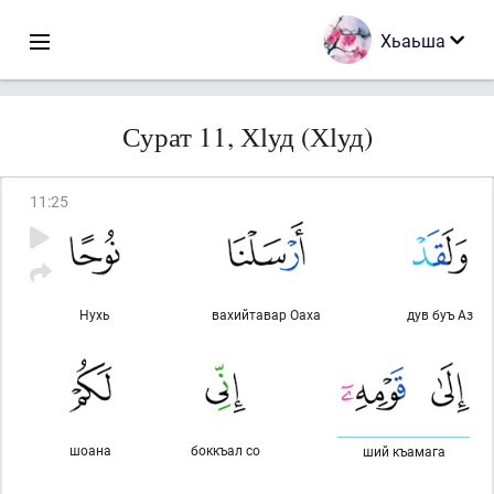
Хьаьша
Сурат 11, Хlуд (Хlуд)
11
:
25
Нухь
вахийтавар Оаха
дув буъ Аз
шоана
боккъал со
ший къамага