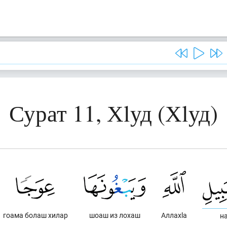
Сурат 11, Хlуд (Хlуд)
гоама болаш хилар
шоаш из лохаш
Аллахlа
н