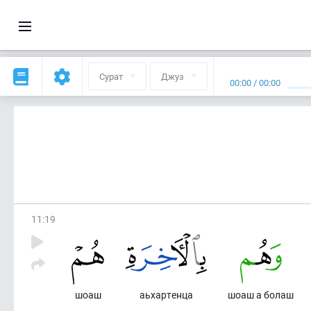
Сурат
Джуз
00:00
/
00:00
11
:
19
шоаш
аьхартенца
шоаш а болаш