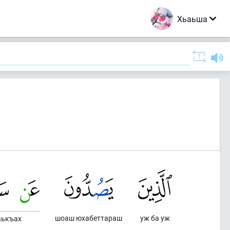
Хьаьша
шоаш юхабеттараш
уж ба уж
аькъах