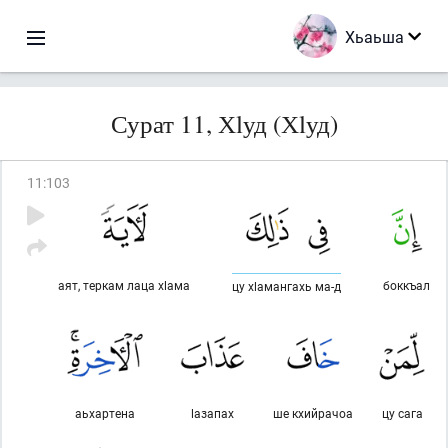
Хьаьша
Сурат 11, Хlуд (Хlуд)
11
:
103
аят, теркам лаца хlама
боккъал
цу хlамангахь ма-д
аьхартена
lазапах
ше кхийрачоа
цу сага