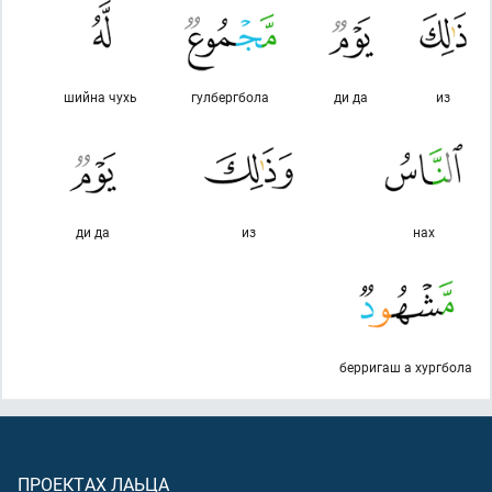
шийна чухь
гулбергбола
ди да
из
ди да
из
нах
берригаш а хургбола
ПРОЕКТАХ ЛАЬЦА