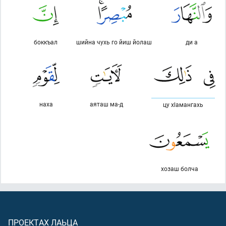
боккъал
шийна чухь го йиш йолаш
ди а
наха
аяташ ма-д
цу хlамангахь
хозаш болча
ПРОЕКТАХ ЛАЬЦА