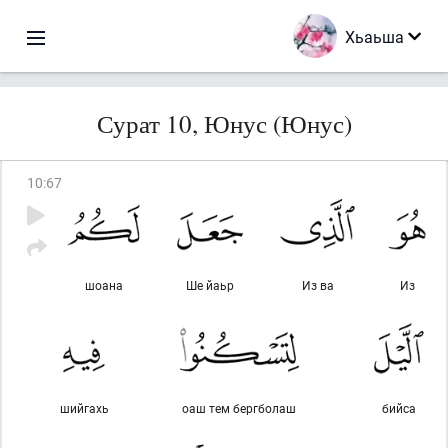
Хьаьша
Сурат 10, Юнус (Юнус)
10
:
67
шоана
Ше йаьр
Из ва
Из
шийгахь
оаш тем бергболаш
бийса