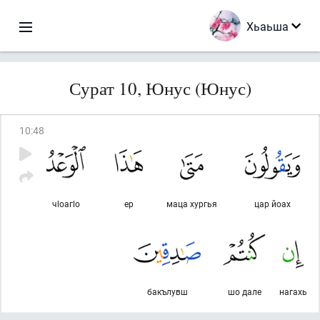
Хьаьша
Сурат 10, Юнус (Юнус)
10
:
48
чlоагlо
ер
маца хургья
цар йоах
бакълувш
шо дале
нагахь