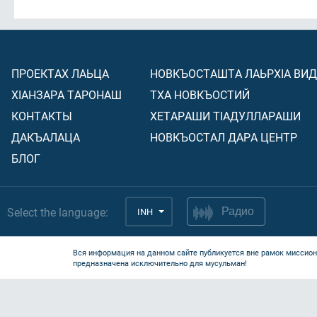
ПРОЕКТАХ ЛАЬЦА
НОВКЪОСТАШТА ЛАЬРХIА ВИ
ХIАНЗАРА ТАРОНАШ
ТХА НОВКЪОСТИЙ
КОНТАКТЫ
ХЕТАРАШИ ТIАДУЛЛАРАШИ
ДАКЪАЛАЦА
НОВКЪОСТАЛ ДАРА ЦЕНТР
БЛОГ
Select the language:
INH
Радио
Вся информация на данном сайте публикуется вне рамок миссион
предназначена исключительно для мусульман!