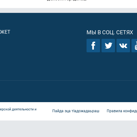
ДЖЕТ
МЫ В СОЦ. СЕТЯХ
ерской деятельности и
Пайда эца тIадожадаьраш
Правила конфид