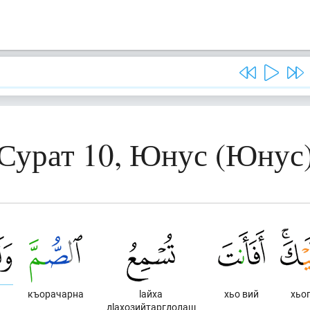
Сурат 10, Юнус (Юнус
къорачарна
lайха
хьо вий
хьо
дlахозийтаргдолаш