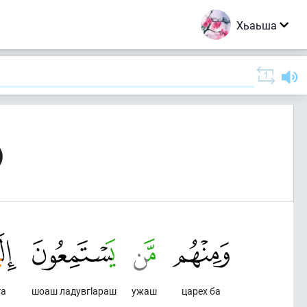
Хьаьша
)
га
шоаш ладувгlараш
ужаш
царех ба