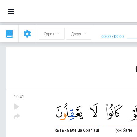
Сурат
Джуз
00:00
/
00:00
10
:
42
хьаькъале ца боагlаш
уж бале