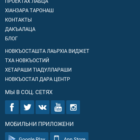
ПРОЕКТАХ ЛАЬЦА
ХIАНЗАРА ТАРОНАШ
КОНТАКТЫ
ДАКЪАЛАЦА
БЛОГ
НОВКЪОСТАШТА ЛАЬРХIА ВИДЖЕТ
ТХА НОВКЪОСТИЙ
ХЕТАРАШИ ТIАДУЛЛАРАШИ
НОВКЪОСТАЛ ДАРА ЦЕНТР
МЫ В СОЦ. СЕТЯХ
МОБИЛЬНИ ПРИЛОЖЕНИ
Google Play
App Store