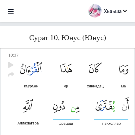
Хьаьша
Сурат 10, Юнус (Юнус)
10
:
37
къуръан
ер
хиннадац
ма
Аллахlагара
доацаш
тlакхоллар