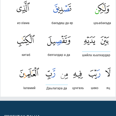
из хlама
бакъдеш да ер
цхьабакъда
китаб
белгалдар а да
шийла хьалхардар
lаламий
цунгахь
шеко
яц
Даьлагара да