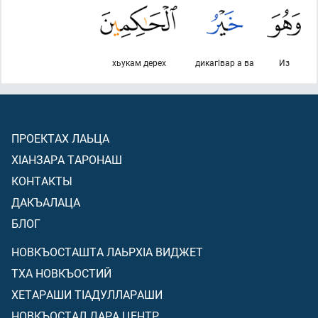
хьукам дерех
дикагlвар а ва
Из
ПРОЕКТАХ ЛАЬЦА
ХIАНЗАРА ТАРОНАШ
КОНТАКТЫ
ДАКЪАЛАЦА
БЛОГ
НОВКЪОСТАШТА ЛАЬРХIА ВИДЖЕТ
ТХА НОВКЪОСТИЙ
ХЕТАРАШИ ТIАДУЛЛАРАШИ
НОВКЪОСТАЛ ДАРА ЦЕНТР