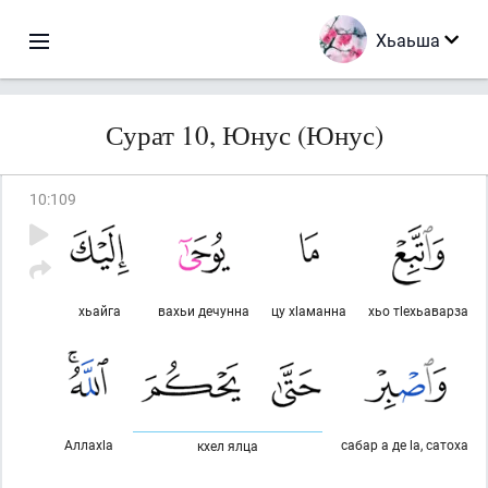
Хьаьша
Сурат 10, Юнус (Юнус)
10
:
109
хьайга
вахьи дечунна
цу хlаманна
хьо тlехьаварза
Аллахlа
сабар а де lа, сатоха
кхел ялца