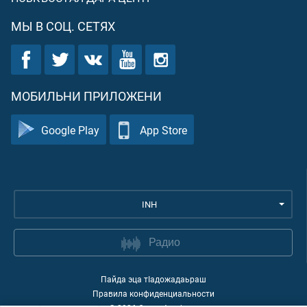
МЫ В СОЦ. СЕТЯХ
МОБИЛЬНИ ПРИЛОЖЕНИ
Google Play
App Store
INH
Радио
Пайда эца тIадожадаьраш
Правила конфиденциальности