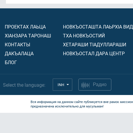
ПРОЕКТАХ ЛАЬЦА
НОВКЪОСТАШТА ЛАЬРХIА ВИ
ХIАНЗАРА ТАРОНАШ
ТХА НОВКЪОСТИЙ
КОНТАКТЫ
ХЕТАРАШИ ТIАДУЛЛАРАШИ
ДАКЪАЛАЦА
НОВКЪОСТАЛ ДАРА ЦЕНТР
БЛОГ
Select the language:
INH
Радио
Вся информация на данном сайте публикуется вне рамок миссион
предназначена исключительно для мусульман!