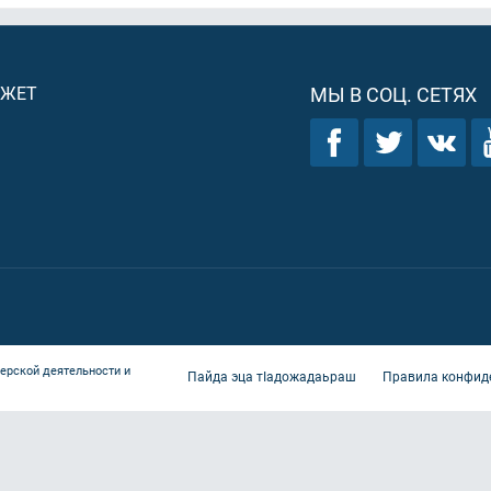
ДЖЕТ
МЫ В СОЦ. СЕТЯХ
ерской деятельности и
Пайда эца тIадожадаьраш
Правила конфид