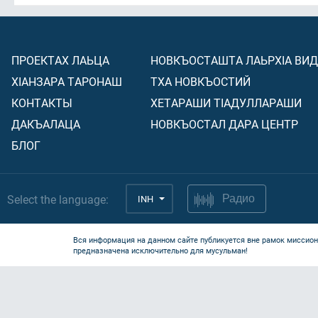
ПРОЕКТАХ ЛАЬЦА
НОВКЪОСТАШТА ЛАЬРХIА ВИ
ХIАНЗАРА ТАРОНАШ
ТХА НОВКЪОСТИЙ
КОНТАКТЫ
ХЕТАРАШИ ТIАДУЛЛАРАШИ
ДАКЪАЛАЦА
НОВКЪОСТАЛ ДАРА ЦЕНТР
БЛОГ
Select the language:
INH
Радио
Вся информация на данном сайте публикуется вне рамок миссион
предназначена исключительно для мусульман!