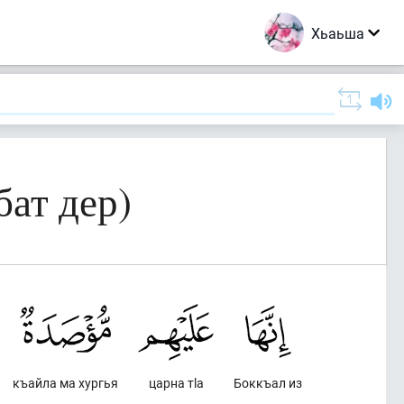
Хьаьша
бат дер)
къайла ма хургья
царна тlа
Боккъал из