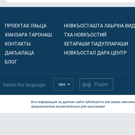
ПРОЕКТАХ ЛАЬЦА
НОВКЪОСТАШТА ЛАЬРХIА ВИ
ХIАНЗАРА ТАРОНАШ
ТХА НОВКЪОСТИЙ
КОНТАКТЫ
ХЕТАРАШИ ТIАДУЛЛАРАШИ
ДАКЪАЛАЦА
НОВКЪОСТАЛ ДАРА ЦЕНТР
БЛОГ
Select the language:
INH
Радио
Вся информация на данном сайте публикуется вне рамок миссион
предназначена исключительно для мусульман!