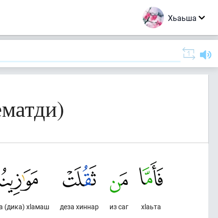
Хьаьша
ематди)
а (дика) хlамаш
деза хиннар
из саг
хlаьта