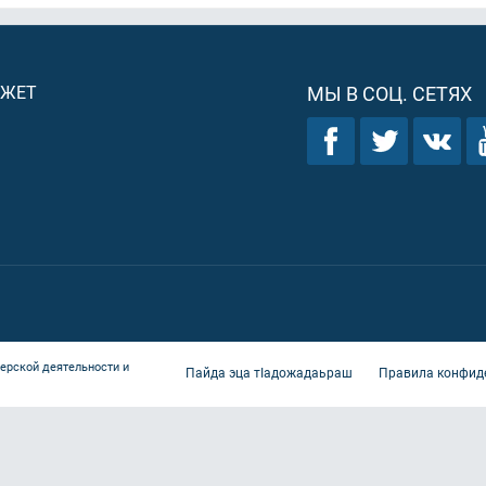
ДЖЕТ
МЫ В СОЦ. СЕТЯХ
ерской деятельности и
Пайда эца тIадожадаьраш
Правила конфид