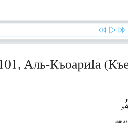
101, Аль-КъоариIа (Къ
ший эз