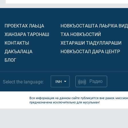
ПРОЕКТАХ ЛАЬЦА
НОВКЪОСТАШТА ЛАЬРХIА ВИ
ХIАНЗАРА ТАРОНАШ
ТХА НОВКЪОСТИЙ
КОНТАКТЫ
ХЕТАРАШИ ТIАДУЛЛАРАШИ
ДАКЪАЛАЦА
НОВКЪОСТАЛ ДАРА ЦЕНТР
БЛОГ
Select the language:
INH
Радио
Вся информация на данном сайте публикуется вне рамок миссион
предназначена исключительно для мусульман!