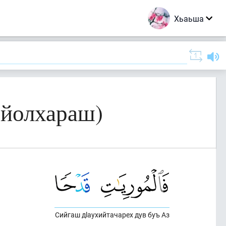
Хьаьша
 йолхараш)
Сийгаш дlаухийтачарех дув буъ Аз