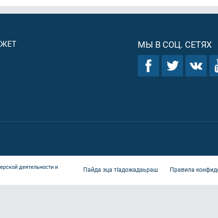
ДЖЕТ
МЫ В СОЦ. СЕТЯХ
ерской деятельности и
Пайда эца тIадожадаьраш
Правила конфид