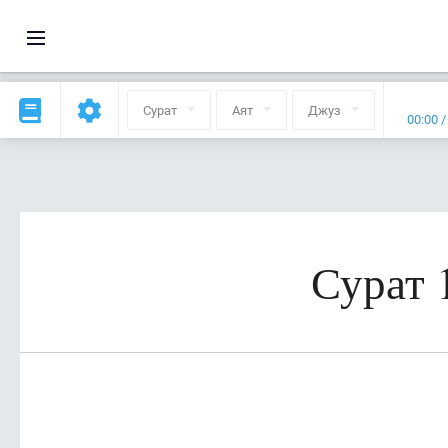
Сурат
Аят
Джуз
00:00
Сурат 