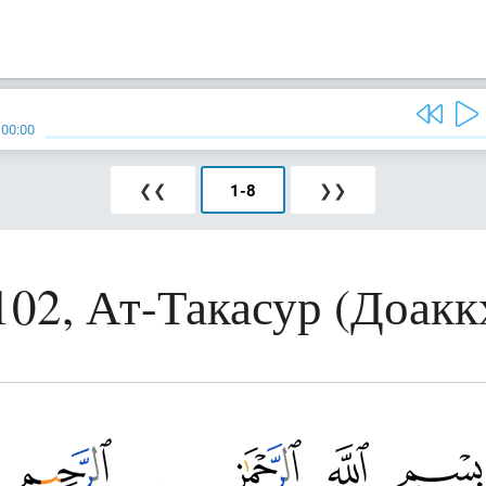
/
00:00
❮❮
1
-
8
❯❯
102, Ат-Такасур (Доакк