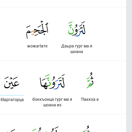
жожагlате
Даьра гург ма я
шоана
боккъонца гург ма я
Тlаккха а
 бlаргагорца
шоана из