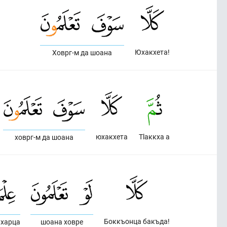
Юхакхета!
Ховрг-м да шоана
юхакхета
Тlаккха а
ховрг-м да шоана
Боккъонца бакъда!
 харца
шоана ховре