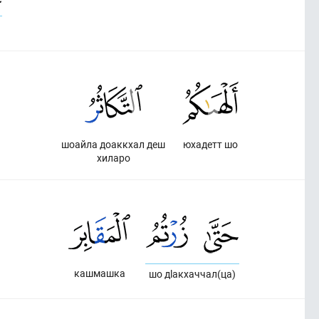
шоайла доаккхал деш
юхадетт шо
хиларо
кашмашка
шо дlакхаччал(ца)