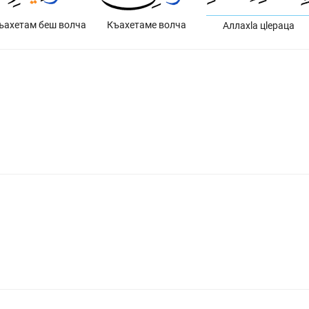
ъахетам беш волча
Къахетаме волча
Аллахlа цlераца