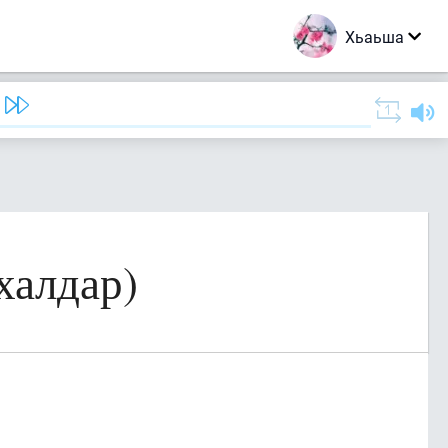
Хьаьша
халдар)