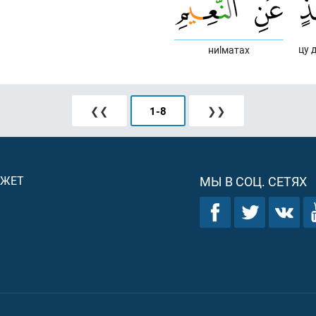
цу 
ниlматах
❮❮
1
-
8
❯❯
ДЖЕТ
МЫ В СОЦ. СЕТЯХ