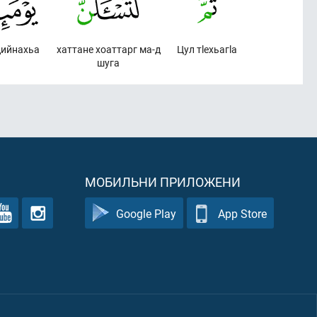
дийнахьа
хаттане хоаттарг ма-д
Цул тlехьагlа
шуга
МОБИЛЬНИ ПРИЛОЖЕНИ
Google Play
App Store