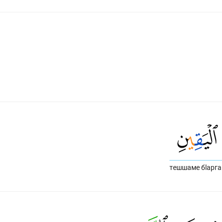
тешшаме бlарга