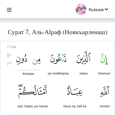
Хьаьша
Сурат 7, Аль-Аlраф (Новкъарленаш)
7
:
194
шо кхайкараш
ужаш
боккъал
воацаш
шух тарра, шо санна
лаьш ба, лай ба
Аллахl