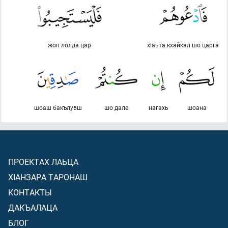
жоп лолда цар
хlаьта кхайкал шо царга
шоаш бакълувш
шо дале
нагахь
шоана
ПРОЕКТАХ ЛАЬЦА
ХIАНЗАРА ТАРОНАШ
КОНТАКТЫ
ДАКЪАЛАЦА
БЛОГ