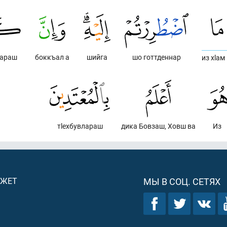
бараш
боккъал а
шийга
шо готтденнар
из хlам
тlехбувлараш
дика Бовзаш, Ховш ва
Из
ДЖЕТ
МЫ В СОЦ. СЕТЯХ