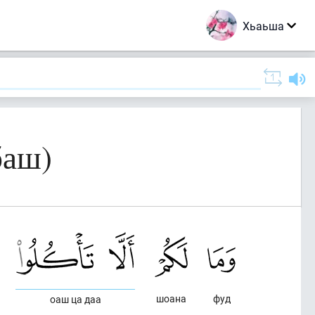
Хьаьша
баш)
шоана
фуд
оаш ца даа