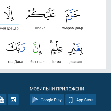
шоана
хьарам даьр
 мел доацар
хьа Даьл
боккъал
lилма
доацаш
МОБИЛЬНИ ПРИЛОЖЕНИ
Google Play
App Store