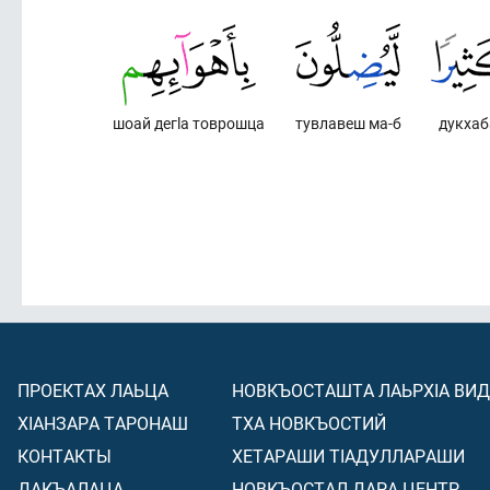
шоай дегlа товрошца
тувлавеш ма-б
дукха
ПРОЕКТАХ ЛАЬЦА
НОВКЪОСТАШТА ЛАЬРХIА ВИ
ХIАНЗАРА ТАРОНАШ
ТХА НОВКЪОСТИЙ
КОНТАКТЫ
ХЕТАРАШИ ТIАДУЛЛАРАШИ
ДАКЪАЛАЦА
НОВКЪОСТАЛ ДАРА ЦЕНТР