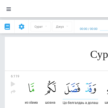
Сурат
Джуз
00:00
/
00:00
Сур
6
:
119
из хlама
шоана
ш
Цо белгалдаь а долаш