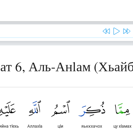
ат 6, Аль-Анlам (Хьай
ийна тlехь
Аллахlа
цlи
яьккхачох
цу хlамах