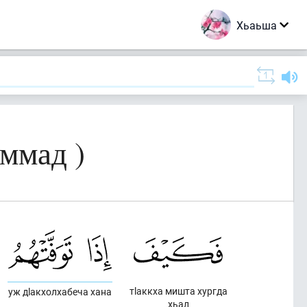
Хьаьша
ммад )
тlаккха мишта хургда
уж дlакхолхабеча хана
хьал