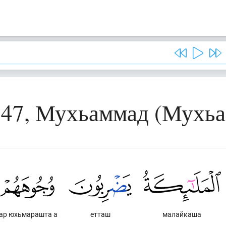
 47, Мухьаммад (Мухьа
ар юхьмарашта а
етташ
малайкаша