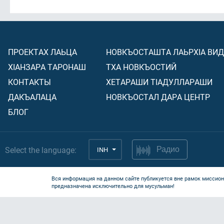
ПРОЕКТАХ ЛАЬЦА
НОВКЪОСТАШТА ЛАЬРХIА ВИ
ХIАНЗАРА ТАРОНАШ
ТХА НОВКЪОСТИЙ
КОНТАКТЫ
ХЕТАРАШИ ТIАДУЛЛАРАШИ
ДАКЪАЛАЦА
НОВКЪОСТАЛ ДАРА ЦЕНТР
БЛОГ
Select the language:
INH
Радио
Вся информация на данном сайте публикуется вне рамок миссион
предназначена исключительно для мусульман!