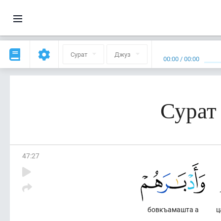
Сурат
Джуз
00:00
/
00:00
Сурат
47
:
27
бовкъамашта а
ц