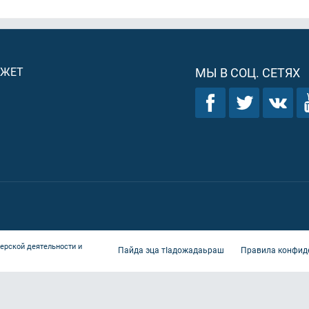
ДЖЕТ
МЫ В СОЦ. СЕТЯХ
ерской деятельности и
Пайда эца тIадожадаьраш
Правила конфид