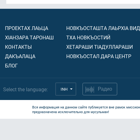
ПРОЕКТАХ ЛАЬЦА
НОВКЪОСТАШТА ЛАЬРХIА ВИ
ХIАНЗАРА ТАРОНАШ
ТХА НОВКЪОСТИЙ
КОНТАКТЫ
ХЕТАРАШИ ТIАДУЛЛАРАШИ
ДАКЪАЛАЦА
НОВКЪОСТАЛ ДАРА ЦЕНТР
БЛОГ
Select the language:
INH
Радио
Вся информация на данном сайте публикуется вне рамок миссион
предназначена исключительно для мусульман!