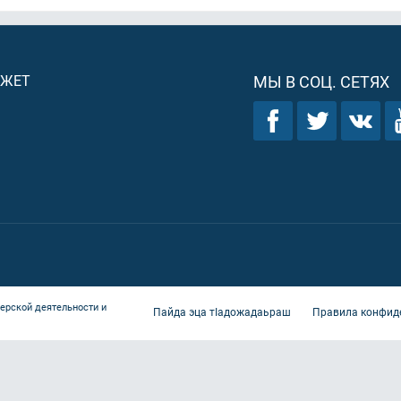
ДЖЕТ
МЫ В СОЦ. СЕТЯХ
ерской деятельности и
Пайда эца тIадожадаьраш
Правила конфид