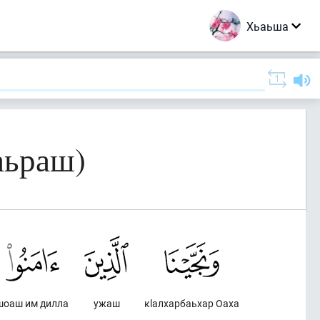
Хьаьша
аьраш)
шоаш им дилла
ужаш
кlалхарбаьхар Оаха