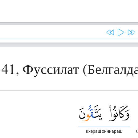
 41, Фуссилат (Белгалд
кхераш хиннараш