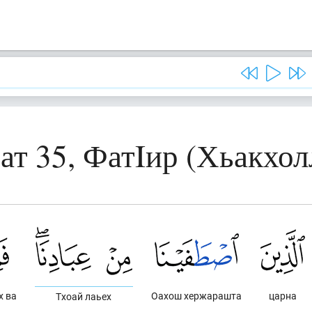
ат 35, ФатIир (Хьакхол
х ва
Оахош хержарашта
царна
Тхоай лаьех