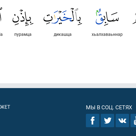
lа
пурамца
дикашца
хьалхаваьннар
ДЖЕТ
МЫ В СОЦ. СЕТЯХ