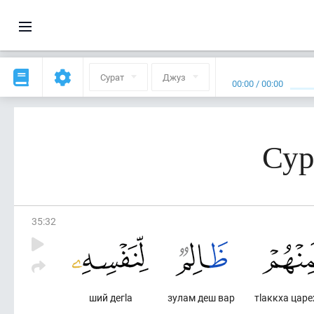
Сурат
Джуз
00:00
/
00:00
Сур
35
:
32
ший дегlа
зулам деш вар
тlаккха царе