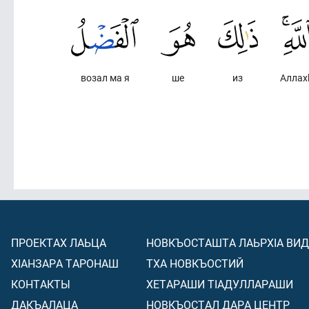
возал ма я
ше
из
Аллах
ПРОЕКТАХ ЛАЬЦА
НОВКЪОСТАШТА ЛАЬРХIА ВИ
ХIАНЗАРА ТАРОНАШ
ТХА НОВКЪОСТИЙ
КОНТАКТЫ
ХЕТАРАШИ ТIАДУЛЛАРАШИ
ДАКЪАЛАЦА
НОВКЪОСТАЛ ДАРА ЦЕНТР