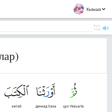
Хьаьша
лар)
китаб
деннад Оаха
цул тlехьагlа