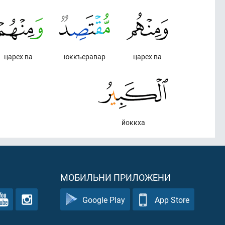
царех ва
юккъеравар
царех ва
йоккха
МОБИЛЬНИ ПРИЛОЖЕНИ
Google Play
App Store