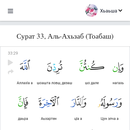
Хьаьша
Сурат 33, Аль-Ахьзаб (Тоабаш)
33
:
29
Аллахlа а
шоашта ловш, дезаш
шо дале
нагахь
даьра
Аьхартен
цlа а
Цун элча а