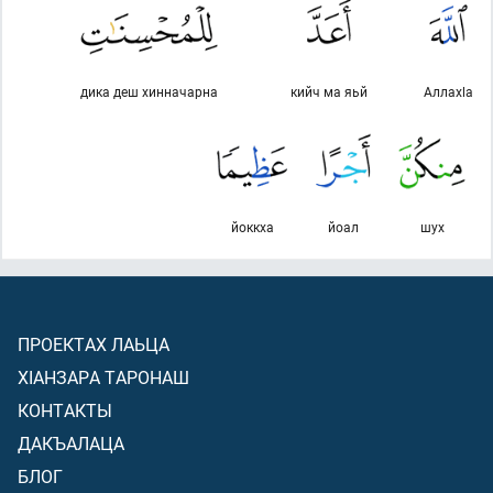
дика деш хинначарна
кийч ма яьй
Аллахlа
йоккха
йоал
шух
ПРОЕКТАХ ЛАЬЦА
ХIАНЗАРА ТАРОНАШ
КОНТАКТЫ
ДАКЪАЛАЦА
БЛОГ