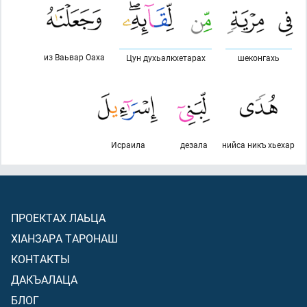
из Ваьвар Оаха
Цун духьалкхетарах
шеконгахь
Исраила
дезала
нийса никъ хьехар
ПРОЕКТАХ ЛАЬЦА
ХIАНЗАРА ТАРОНАШ
КОНТАКТЫ
ДАКЪАЛАЦА
БЛОГ