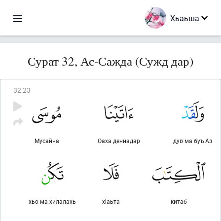
Хьаьша
Сурат 32, Ас-Сажда (Сужд дар)
32
:
23
Мусайна
Оаха деннадар
дув ма буъ Аз
хьо ма хилалахь
хlаьта
китаб