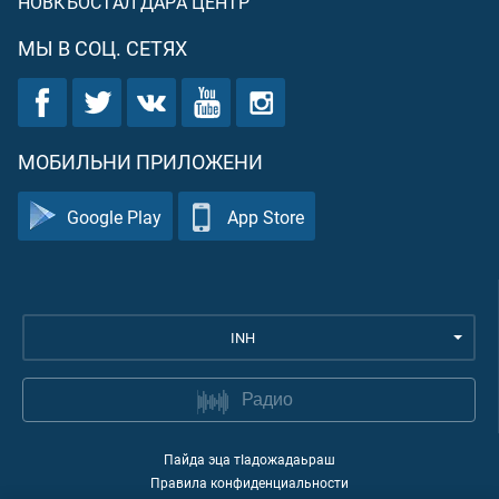
НОВКЪОСТАЛ ДАРА ЦЕНТР
МЫ В СОЦ. СЕТЯХ
МОБИЛЬНИ ПРИЛОЖЕНИ
Google Play
App Store
INH
Радио
Пайда эца тIадожадаьраш
Правила конфиденциальности