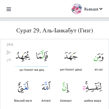
Хьаьша
Сурат 29, Аль-Iанкабут (Гизг)
29
:
6
ше гlоазот даьр
из саг
цо гlоазот ма дац
Вlаьхий ма-в
Аллахl
боккъал
шийна мара