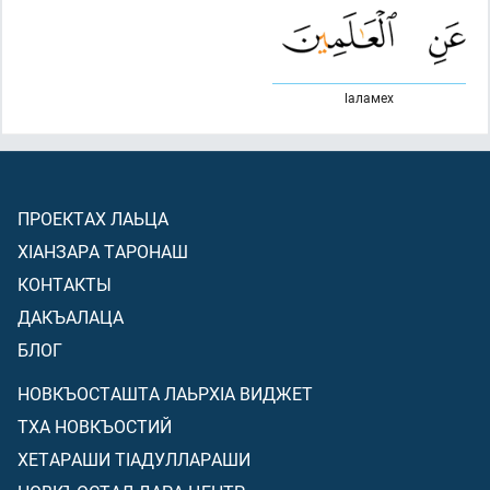
lаламех
ПРОЕКТАХ ЛАЬЦА
ХIАНЗАРА ТАРОНАШ
КОНТАКТЫ
ДАКЪАЛАЦА
БЛОГ
НОВКЪОСТАШТА ЛАЬРХIА ВИДЖЕТ
ТХА НОВКЪОСТИЙ
ХЕТАРАШИ ТIАДУЛЛАРАШИ